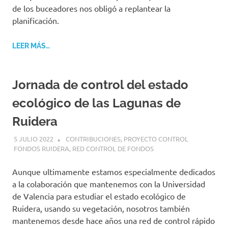
de los buceadores nos obligó a replantear la
planificación.
LEER MÁS…
Jornada de control del estado
ecológico de las Lagunas de
Ruidera
5 JULIO 2022
GEMOSCLERA
CONTRIBUCIONES
,
PROYECTO CONTROL
FONDOS RUIDERA
,
RED CONTROL DE FONDOS
Aunque ultimamente estamos especialmente dedicados
a la colaboración que mantenemos con la Universidad
de Valencia para estudiar el estado ecológico de
Ruidera, usando su vegetación, nosotros también
mantenemos desde hace años una red de control rápido