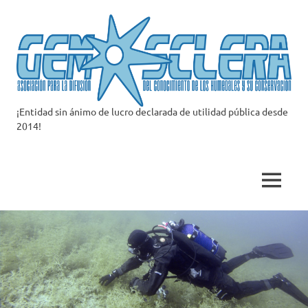
Saltar
al
contenido
¡Entidad sin ánimo de lucro declarada de utilidad pública desde
Asociación
2014!
Gemosclera
MENÚ