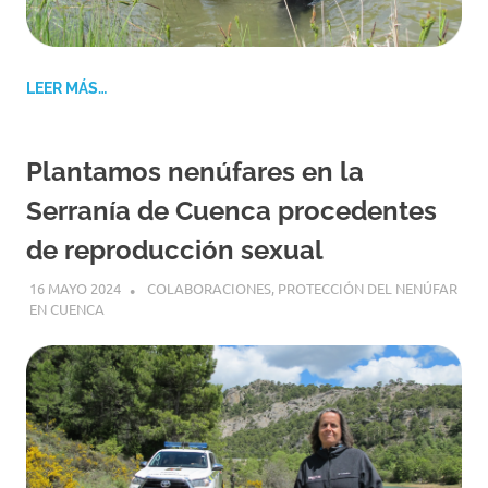
LEER MÁS…
Plantamos nenúfares en la
Serranía de Cuenca procedentes
de reproducción sexual
16 MAYO 2024
GEMOSCLERA
COLABORACIONES
,
PROTECCIÓN DEL NENÚFAR
EN CUENCA