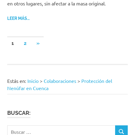
en otros lugares, sin afectar a la masa original.
LEER MÁS…
Paginación
SIGUIENTES
1
2
»
ENTRADAS
de
entradas
Estás en:
Inicio
>
Colaboraciones
>
Protección del
Nenúfar en Cuenca
BUSCAR:
Buscar:
BUSCAR