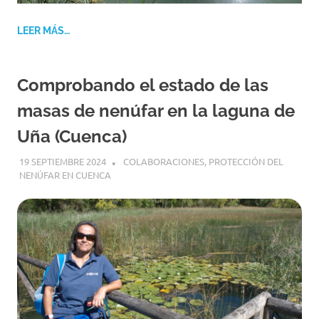
LEER MÁS…
Comprobando el estado de las
masas de nenúfar en la laguna de
Uña (Cuenca)
19 SEPTIEMBRE 2024
GEMOSCLERA
COLABORACIONES
,
PROTECCIÓN DEL
NENÚFAR EN CUENCA