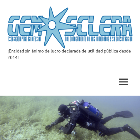
Saltar
al
contenido
¡Entidad sin ánimo de lucro declarada de utilidad pública desde
Asociación
2014!
Gemosclera
MENÚ