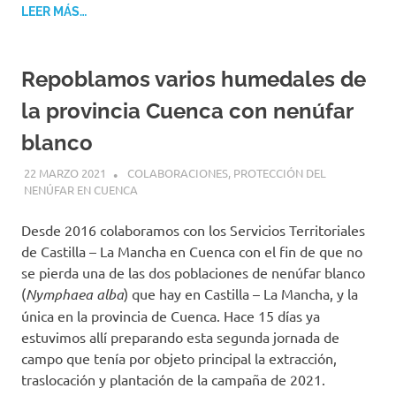
LEER MÁS…
Repoblamos varios humedales de
la provincia Cuenca con nenúfar
blanco
22 MARZO 2021
GEMOSCLERA
COLABORACIONES
,
PROTECCIÓN DEL
NENÚFAR EN CUENCA
Desde 2016 colaboramos con los Servicios Territoriales
de Castilla – La Mancha en Cuenca con el fin de que no
se pierda una de las dos poblaciones de nenúfar blanco
(
Nymphaea alba
) que hay en Castilla – La Mancha, y la
única en la provincia de Cuenca. Hace 15 días ya
estuvimos allí preparando esta segunda jornada de
campo que tenía por objeto principal la extracción,
traslocación y plantación de la campaña de 2021.