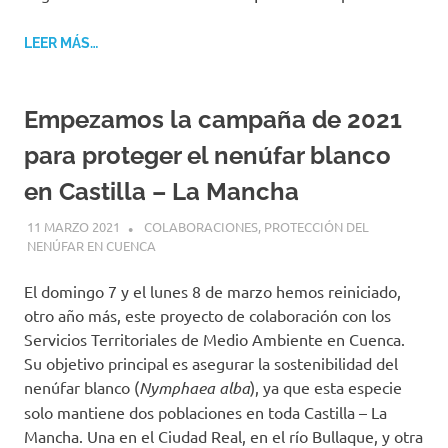
LEER MÁS…
Empezamos la campaña de 2021
para proteger el nenúfar blanco
en Castilla – La Mancha
11 MARZO 2021
GEMOSCLERA
COLABORACIONES
,
PROTECCIÓN DEL
NENÚFAR EN CUENCA
El domingo 7 y el lunes 8 de marzo hemos reiniciado,
otro año más, este proyecto de colaboración con los
Servicios Territoriales de Medio Ambiente en Cuenca.
Su objetivo principal es asegurar la sostenibilidad del
nenúfar blanco (
Nymphaea alba
), ya que esta especie
solo mantiene dos poblaciones en toda Castilla – La
Mancha. Una en el Ciudad Real, en el río Bullaque, y otra