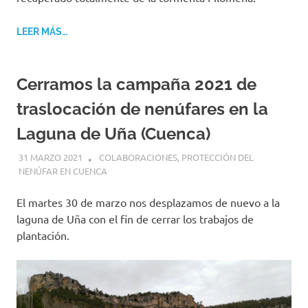
LEER MÁS…
Cerramos la campaña 2021 de
traslocación de nenúfares en la
Laguna de Uña (Cuenca)
31 MARZO 2021
GEMOSCLERA
COLABORACIONES
,
PROTECCIÓN DEL
NENÚFAR EN CUENCA
El martes 30 de marzo nos desplazamos de nuevo a la
laguna de Uña con el fin de cerrar los trabajos de
plantación.