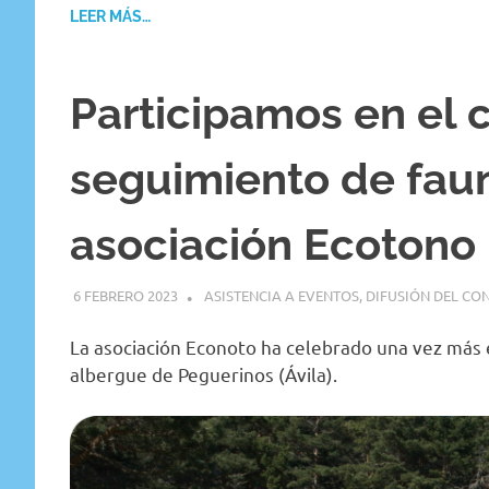
LEER MÁS…
Participamos en el c
seguimiento de faun
asociación Ecotono
6 FEBRERO 2023
GEMOSCLERA
ASISTENCIA A EVENTOS
,
DIFUSIÓN DEL CO
La asociación Econoto ha celebrado una vez más 
albergue de Peguerinos (Ávila).