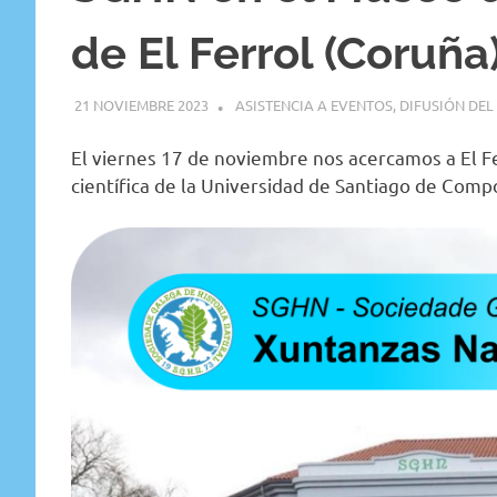
de El Ferrol (Coruña
21 NOVIEMBRE 2023
GEMOSCLERA
ASISTENCIA A EVENTOS
,
DIFUSIÓN DE
El viernes 17 de noviembre nos acercamos a El Fer
científica de la Universidad de Santiago de Comp