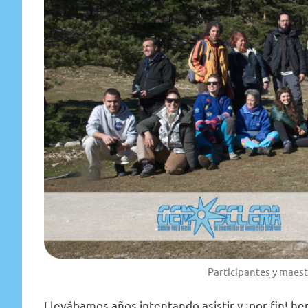
Participantes y maest
Llevábamos años intentando asistir y ¡por fin! h