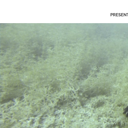
Asociación
PRESEN
Gemosclera