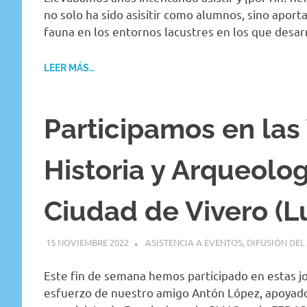
no solo ha sido asisitir como alumnos, sino aporta
fauna en los entornos lacustres en los que desa
LEER MÁS…
Participamos en las
Historia y Arqueolog
Ciudad de Vivero (L
15 NOVIEMBRE 2022
GEMOSCLERA
ASISTENCIA A EVENTOS
,
DIFUSIÓN DE
Este fin de semana hemos participado en estas j
esfuerzo de nuestro amigo Antón López, apoyado 