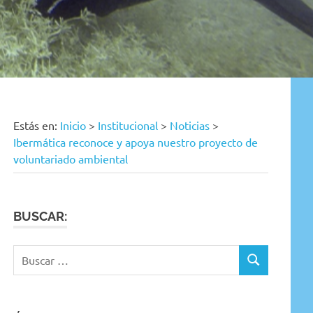
Estás en:
Inicio
>
Institucional
>
Noticias
>
Ibermática reconoce y apoya nuestro proyecto de
voluntariado ambiental
BUSCAR:
Buscar:
BUSCAR