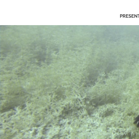
Asociación
PRESEN
Gemosclera