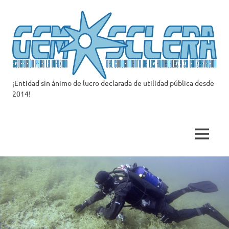
Saltar
al
contenido
¡Entidad sin ánimo de lucro declarada de utilidad pública desde
Asociación
2014!
Gemosclera
MENÚ