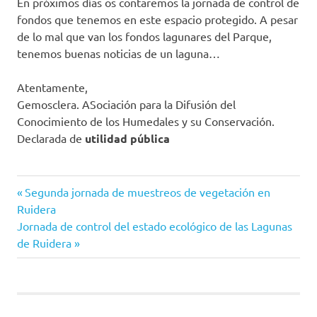
En próximos días os contaremos la jornada de control de
fondos que tenemos en este espacio protegido. A pesar
de lo mal que van los fondos lagunares del Parque,
tenemos buenas noticias de un laguna…
Atentamente,
Gemosclera. ASociación para la Difusión del
Conocimiento de los Humedales y su Conservación.
Declarada de
utilidad pública
estudio
Entrada
Navegación
Segunda jornada de muestreos de vegetación en
vegetación
anterior:
Ruidera
acuática
de
Siguiente
Jornada de control del estado ecológico de las Lagunas
Lagunas
entrada:
de Ruidera
entradas
de
Ruidera