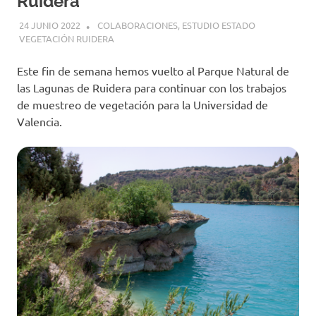
Ruidera
24 JUNIO 2022
GEMOSCLERA
COLABORACIONES
,
ESTUDIO ESTADO
VEGETACIÓN RUIDERA
Este fin de semana hemos vuelto al Parque Natural de
las Lagunas de Ruidera para continuar con los trabajos
de muestreo de vegetación para la Universidad de
Valencia.