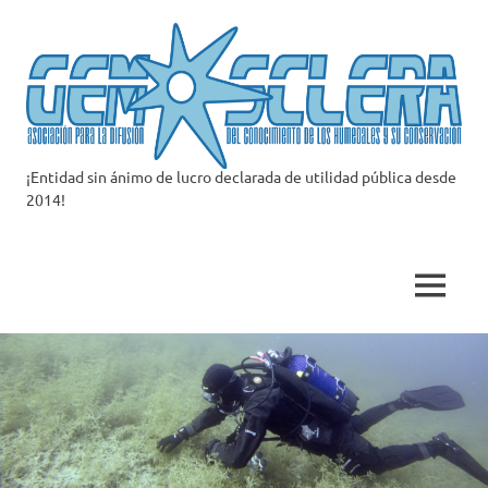
Saltar
al
contenido
¡Entidad sin ánimo de lucro declarada de utilidad pública desde
Asociación
2014!
Gemosclera
MENÚ