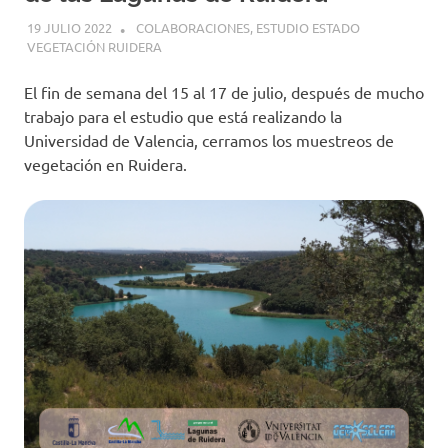
19 JULIO 2022
GEMOSCLERA
COLABORACIONES
,
ESTUDIO ESTADO
VEGETACIÓN RUIDERA
El fin de semana del 15 al 17 de julio, después de mucho
trabajo para el estudio que está realizando la
Universidad de Valencia, cerramos los muestreos de
vegetación en Ruidera.