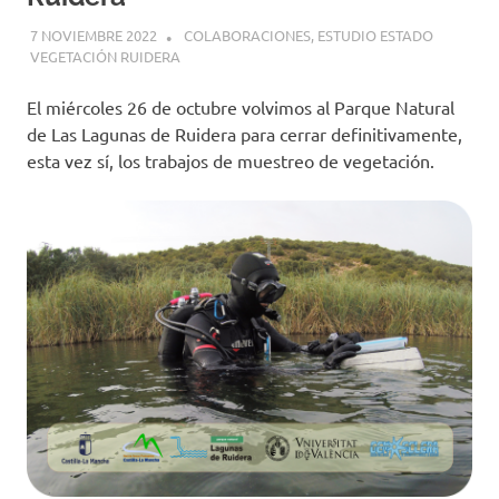
7 NOVIEMBRE 2022
GEMOSCLERA
COLABORACIONES
,
ESTUDIO ESTADO
VEGETACIÓN RUIDERA
El miércoles 26 de octubre volvimos al Parque Natural
de Las Lagunas de Ruidera para cerrar definitivamente,
esta vez sí, los trabajos de muestreo de vegetación.