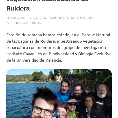
Ruidera
4 MAYO 2022
GEMOSCLERA
COLABORACIONES
,
ESTUDIO ESTADO
VEGETACIÓN RUIDERA
Este fin de semana hemos estado, en el Parque Natural
de las Lagunas de Ruidera, muestreando vegetación
subacuática con miembros del grupo de investigación
Instituto Cavanilles de Biodiversidad y Biología Evolutiva
de la Universidad de Valencia.