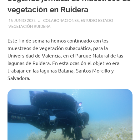
vegetación en Ruidera
15 JUNIO 2022
GEMOSCLERA
COLABORACIONES
,
ESTUDIO ESTADO
VEGETACIÓN RUIDERA
Este fin de semana hemos continuado con los
muestreos de vegetación subacuática, para la
Universidad de Valencia, en el Parque Natural de las
lagunas de Ruidera. En esta ocasión el objetivo era
trabajar en las lagunas Batana, Santos Morcillo y
Salvadora.