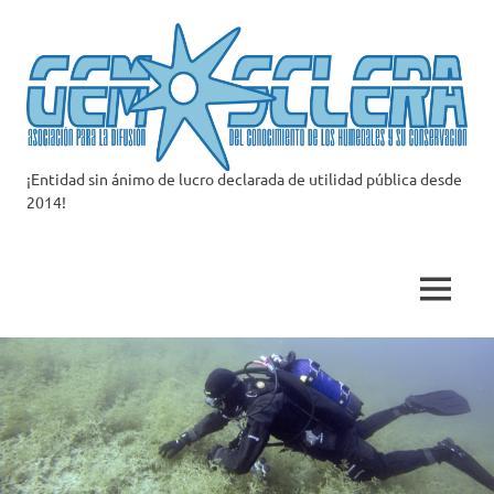
Saltar
al
contenido
¡Entidad sin ánimo de lucro declarada de utilidad pública desde
Asociación
2014!
Gemosclera
MENÚ