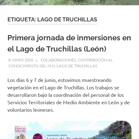
ETIQUETA:
LAGO DE TRUCHILLAS
Primera jornada de inmersiones en
el Lago de Truchillas (León)
8 JUNIO 2026
GEMOSCLERA
COLABORACIONES
,
CONTRIBUCIÓN AL
CONOCIMIENTO DEL M.N. LAGO DE TRUCHILLAS
Los días 6 y 7 de junio, estuvimos muestreando
vegetación en el Lago de Truchillas. Los trabajos se
desarrollaron bajo la coordinación del personal de los
Servicios Territoriales de Medio Ambiente en León y de
voluntarios leoneses.