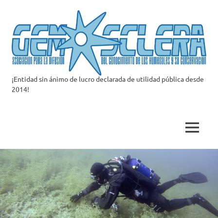
Saltar
al
contenido
¡Entidad sin ánimo de lucro declarada de utilidad pública desde
Asociación
2014!
Gemosclera
MENÚ